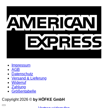
A
E
Impressum
AGB
Datenschutz
Versand & Lieferung
Widerruf
Zahlung
Größentabelle
Copyright 2026 ©
by HÖFKE GmbH