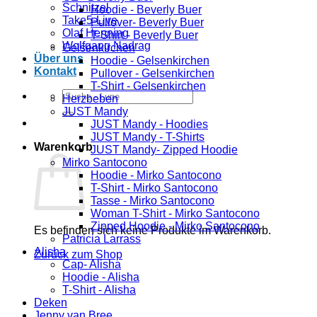
Schnitzel
Hoodie - Beverly Buer
Take5-Live
Pullover- Beverly Buer
Olaf Henning
T-Shirt - Beverly Buer
Wolfgang Nadrag
Gelsenkirchen
Über uns
Hoodie - Gelsenkirchen
Kontakt
Pullover - Gelsenkirchen
T-Shirt - Gelsenkirchen
Suchen
Herzbeben
nach:
JUST Mandy
JUST Mandy - Hoodies
JUST Mandy - T-Shirts
Warenkorb
JUST Mandy- Zipped Hoodie
Mirko Santocono
Hoodie - Mirko Santocono
T-Shirt - Mirko Santocono
Tasse - Mirko Santocono
Woman T-Shirt - Mirko Santocono
Zipped Hoodie - Mirko Santocono
Es befinden sich keine Produkte im Warenkorb.
Patricia Larrass
Alisha
Zurück zum Shop
Cap- Alisha
Hoodie - Alisha
T-Shirt - Alisha
Deken
Jenny van Bree