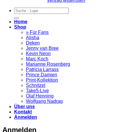
Vertrag widerrufen
Suchen
nach:
Home
Shop
» Für Fans
Alisha
Deken
Jenny van Bree
Kevin Neon
Marc Koch
Marianne Rosenberg
Patricia Larrass
Prince Damien
Print-Kollektion
Schnitzel
Take5-Live
Olaf Henning
Wolfgang Nadrag
Über uns
Kontakt
Anmelden
Anmelden