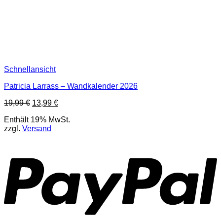
Schnellansicht
Patricia Larrass – Wandkalender 2026
Ursprünglicher
Aktueller
19,99
€
13,99
€
Preis
Preis
Enthält 19% MwSt.
war:
ist:
zzgl.
Versand
19,99 €
13,99 €.
P