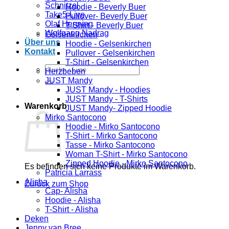
Schnitzel
Hoodie - Beverly Buer
Take5-Live
Pullover- Beverly Buer
Olaf Henning
T-Shirt - Beverly Buer
Wolfgang Nadrag
Gelsenkirchen
Über uns
Hoodie - Gelsenkirchen
Kontakt
Pullover - Gelsenkirchen
T-Shirt - Gelsenkirchen
Suchen
Herzbeben
nach:
JUST Mandy
JUST Mandy - Hoodies
JUST Mandy - T-Shirts
Warenkorb
JUST Mandy- Zipped Hoodie
Mirko Santocono
Hoodie - Mirko Santocono
T-Shirt - Mirko Santocono
Tasse - Mirko Santocono
Woman T-Shirt - Mirko Santocono
Zipped Hoodie - Mirko Santocono
Es befinden sich keine Produkte im Warenkorb.
Patricia Larrass
Alisha
Zurück zum Shop
Cap- Alisha
Hoodie - Alisha
T-Shirt - Alisha
Deken
Jenny van Bree