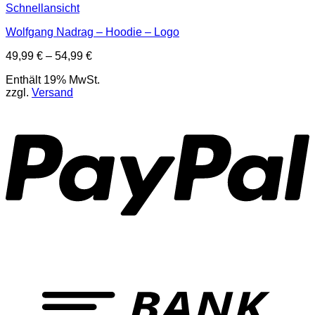
Schnellansicht
Wolfgang Nadrag – Hoodie – Logo
Preisspanne:
49,99
€
–
54,99
€
49,99 €
Enthält 19% MwSt.
bis
zzgl.
Versand
54,99 €
P
T