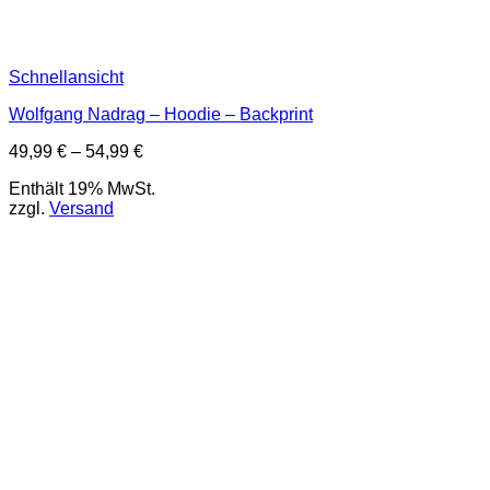
Schnellansicht
Wolfgang Nadrag – Hoodie – Backprint
Preisspanne:
49,99
€
–
54,99
€
49,99 €
Enthält 19% MwSt.
bis
zzgl.
Versand
54,99 €