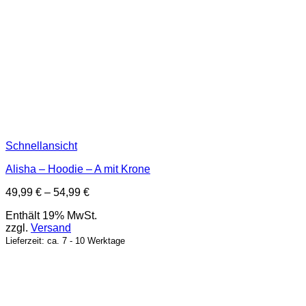
Schnellansicht
Alisha – Hoodie – A mit Krone
Preisspanne:
49,99
€
–
54,99
€
49,99 €
Enthält 19% MwSt.
bis
zzgl.
Versand
54,99 €
Lieferzeit: ca. 7 - 10 Werktage