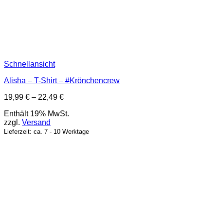
Schnellansicht
Alisha – T-Shirt – #Krönchencrew
Preisspanne:
19,99
€
–
22,49
€
19,99 €
Enthält 19% MwSt.
bis
zzgl.
Versand
22,49 €
Lieferzeit: ca. 7 - 10 Werktage