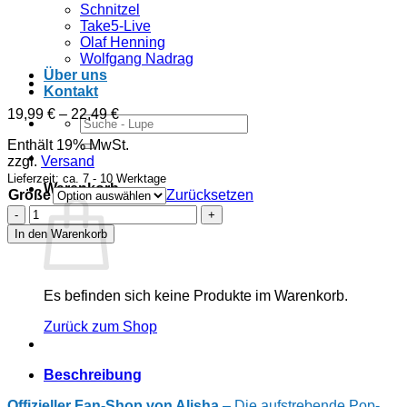
Schnitzel
Take5-Live
Olaf Henning
Wolfgang Nadrag
Über uns
Kontakt
Preisspanne:
19,99
€
–
22,49
€
Suchen
19,99 €
nach:
Enthält 19% MwSt.
bis
zzgl.
Versand
22,49 €
Lieferzeit: ca. 7 - 10 Werktage
Warenkorb
Größe
Zurücksetzen
Alisha
-
In den Warenkorb
T-
Shirt
-
„Ich
Es befinden sich keine Produkte im Warenkorb.
hasse
Menschen“
Zurück zum Shop
Menge
Beschreibung
Offizieller Fan-Shop von Alisha
– Die aufstrebende Pop-