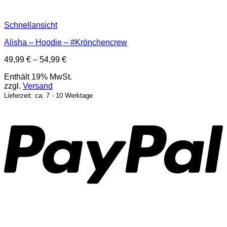
Schnellansicht
Alisha – Hoodie – #Krönchencrew
Preisspanne:
49,99
€
–
54,99
€
49,99 €
Enthält 19% MwSt.
bis
zzgl.
Versand
54,99 €
Lieferzeit: ca. 7 - 10 Werktage
P
T