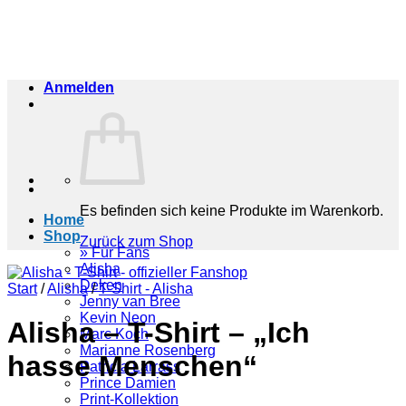
Zum
Inhalt
springen
Anmelden
Es befinden sich keine Produkte im Warenkorb.
Home
Shop
Zurück zum Shop
» Für Fans
Alisha
Deken
Start
/
Alisha
/
T-Shirt - Alisha
Jenny van Bree
Kevin Neon
Alisha – T-Shirt – „Ich
Marc Koch
Marianne Rosenberg
hasse Menschen“
Patricia Larrass
Prince Damien
Print-Kollektion