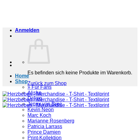
Zum
Inhalt
springen
Anmelden
Es befinden sich keine Produkte im Warenkorb.
Home
Shop
Zurück zum Shop
» Für Fans
Alisha
Deken
Jenny van Bree
Kevin Neon
Marc Koch
Marianne Rosenberg
Patricia Larrass
Prince Damien
Print-Kollektion