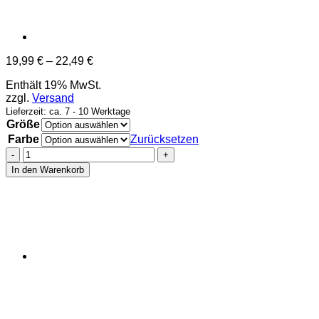
Preisspanne:
19,99
€
–
22,49
€
19,99 €
Enthält 19% MwSt.
bis
zzgl.
Versand
22,49 €
Lieferzeit: ca. 7 - 10 Werktage
Größe
Farbe
Zurücksetzen
Herzbeben
-
In den Warenkorb
T-
Shirt
-
HZBN
Menge