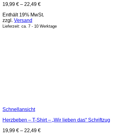
Preisspanne:
19,99
€
–
22,49
€
19,99 €
Enthält 19% MwSt.
bis
zzgl.
Versand
22,49 €
Lieferzeit: ca. 7 - 10 Werktage
Schnellansicht
Herzbeben – T-Shirt – „Wir lieben das“ Schriftzug
Preisspanne:
19,99
€
–
22,49
€
19,99 €