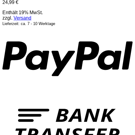
24,99
€
Enthält 19% MwSt.
zzgl.
Versand
Lieferzeit: ca. 7 - 10 Werktage
P
T