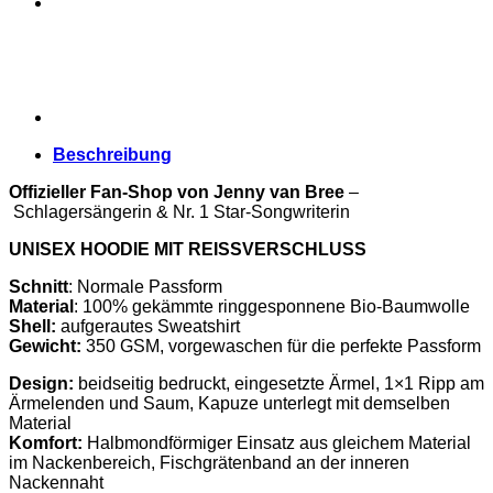
„Logo“
Menge
Beschreibung
Offizieller Fan-Shop von Jenny van Bree
–
Schlagersängerin & Nr. 1 Star-Songwriterin
UNISEX HOODIE MIT REISSVERSCHLUSS
Schnitt
: Normale Passform
Material
: 100% gekämmte ringgesponnene Bio-Baumwolle
Shell:
aufgerautes Sweatshirt
Gewicht:
350 GSM, vorgewaschen für die perfekte Passform
Design:
beidseitig bedruckt, eingesetzte Ärmel, 1×1 Ripp am
Ärmelenden und Saum, Kapuze unterlegt mit demselben
Material
Komfort:
Halbmondförmiger Einsatz aus gleichem Material
im Nackenbereich, Fischgrätenband an der inneren
Nackennaht