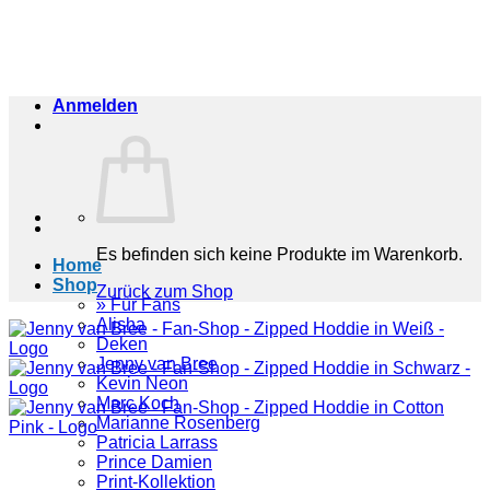
Zum
Inhalt
springen
Anmelden
Es befinden sich keine Produkte im Warenkorb.
Home
Shop
Zurück zum Shop
» Für Fans
Alisha
Deken
Jenny van Bree
Kevin Neon
Marc Koch
Marianne Rosenberg
Patricia Larrass
Prince Damien
Print-Kollektion