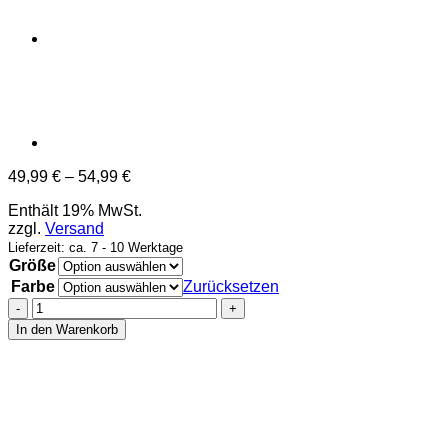
Preisspanne:
49,99
€
–
54,99
€
49,99 €
Enthält 19% MwSt.
bis
zzgl.
Versand
54,99 €
Lieferzeit: ca. 7 - 10 Werktage
Größe
Farbe
Zurücksetzen
Jenny
van
In den Warenkorb
Bree
–
Zipped
Hoodie
–
Brust