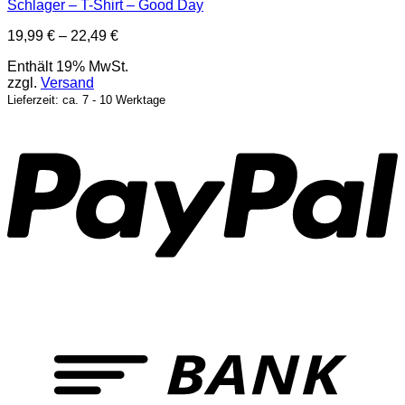
Schlager – T-Shirt – Good Day
Preisspanne:
19,99
€
–
22,49
€
19,99 €
Enthält 19% MwSt.
bis
zzgl.
Versand
22,49 €
Lieferzeit: ca. 7 - 10 Werktage
P
T