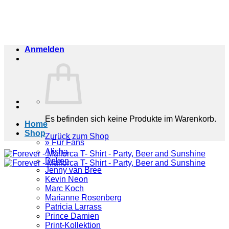
Zum
Inhalt
springen
Anmelden
Es befinden sich keine Produkte im Warenkorb.
Home
Shop
Zurück zum Shop
» Für Fans
Alisha
Deken
Jenny van Bree
Kevin Neon
Marc Koch
Marianne Rosenberg
Patricia Larrass
Prince Damien
Print-Kollektion