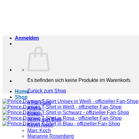
Zum
Inhalt
springen
Anmelden
Es befinden sich keine Produkte im Warenkorb.
Zurück zum Shop
Home
Shop
» Für Fans
Alisha
Deken
Jenny van Bree
Kevin Neon
Marc Koch
Marianne Rosenberg