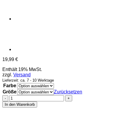
19,99
€
Enthält 19% MwSt.
zzgl.
Versand
Lieferzeit: ca. 7 - 10 Werktage
Farbe
Größe
Zurücksetzen
Prince
Damien
In den Warenkorb
-
T-
Shirt
-
Kann