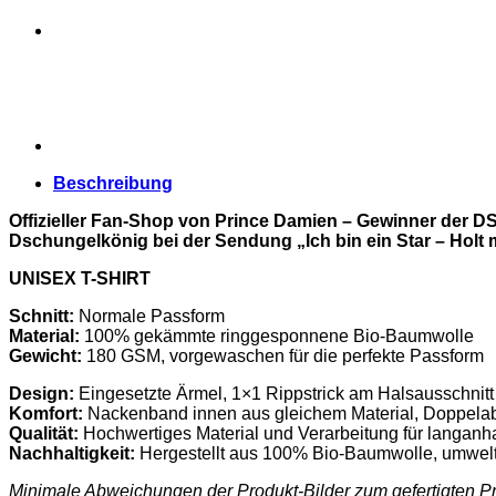
man
nichts
machen?
Menge
Beschreibung
Offizieller Fan-Shop von Prince Damien
– Gewinner der D
Dschungelkönig bei der Sendung „Ich bin ein Star – Holt 
UNISEX T-SHIRT
Schnitt:
Normale Passform
Material:
100% gekämmte ringgesponnene Bio-Baumwolle
Gewicht:
180 GSM, vorgewaschen für die perfekte Passform
Design:
Eingesetzte Ärmel, 1×1 Rippstrick am Halsausschnitt
Komfort:
Nackenband innen aus gleichem Material, Doppel
Qualität:
Hochwertiges Material und Verarbeitung für langanh
Nachhaltigkeit:
Hergestellt aus 100% Bio-Baumwolle, umweltf
Minimale Abweichungen der Produkt-Bilder zum gefertigten Pr