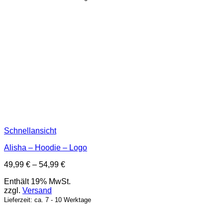
Schnellansicht
Alisha – Hoodie – Logo
Preisspanne:
49,99
€
–
54,99
€
49,99 €
Enthält 19% MwSt.
bis
zzgl.
Versand
54,99 €
Lieferzeit: ca. 7 - 10 Werktage
P