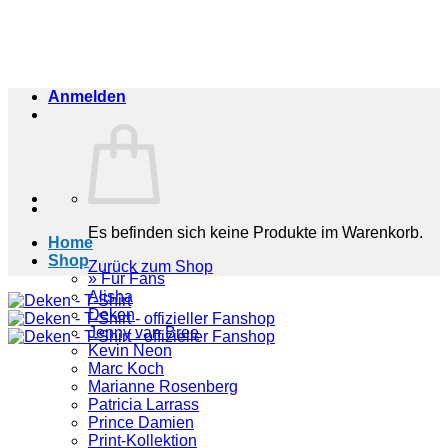
Zum
Inhalt
springen
Anmelden
Es befinden sich keine Produkte im Warenkorb.
Home
Shop
Zurück zum Shop
» Für Fans
Alisha
Deken
Jenny van Bree
Kevin Neon
Marc Koch
Marianne Rosenberg
Patricia Larrass
Prince Damien
Print-Kollektion