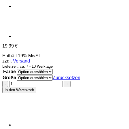
19,99
€
Enthält 19% MwSt.
zzgl.
Versand
Lieferzeit: ca. 7 - 10 Werktage
Farbe
Größe
Zurücksetzen
Deken
-
In den Warenkorb
T-
Shirt
-
„Zum
Frühstück
auf
den