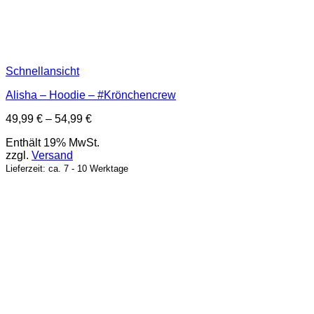
Schnellansicht
Alisha – Hoodie – #Krönchencrew
Preisspanne:
49,99
€
–
54,99
€
49,99 €
Enthält 19% MwSt.
bis
zzgl.
Versand
54,99 €
Lieferzeit: ca. 7 - 10 Werktage