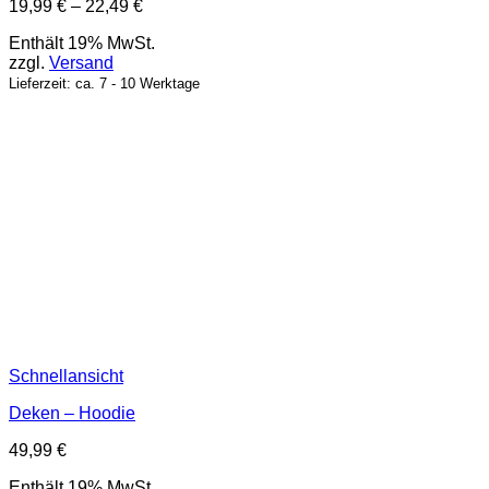
Preisspanne:
19,99
€
–
22,49
€
19,99 €
Enthält 19% MwSt.
bis
zzgl.
Versand
22,49 €
Lieferzeit: ca. 7 - 10 Werktage
Schnellansicht
Deken – Hoodie
49,99
€
Enthält 19% MwSt.