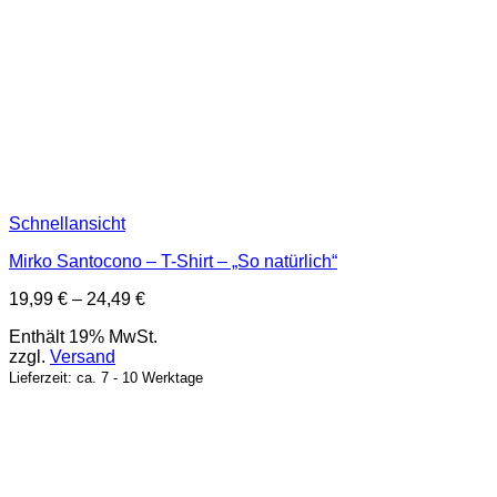
Schnellansicht
Mirko Santocono – T-Shirt – „So natürlich“
Preisspanne:
19,99
€
–
24,49
€
19,99 €
Enthält 19% MwSt.
bis
zzgl.
Versand
24,49 €
Lieferzeit: ca. 7 - 10 Werktage