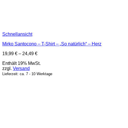
Schnellansicht
Mirko Santocono – T-Shirt – „So natürlich“ – Herz
Preisspanne:
19,99
€
–
24,49
€
19,99 €
Enthält 19% MwSt.
bis
zzgl.
Versand
24,49 €
Lieferzeit: ca. 7 - 10 Werktage