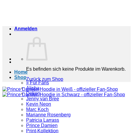
Zum
Inhalt
springen
Anmelden
Es befinden sich keine Produkte im Warenkorb.
Home
Shop
Zurück zum Shop
» Für Fans
Alisha
Deken
Jenny van Bree
Kevin Neon
Marc Koch
Marianne Rosenberg
Patricia Larrass
Prince Damien
Print-Kollektion