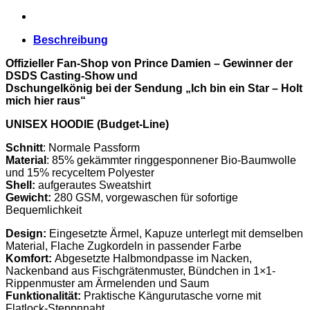
Line)
Menge
Beschreibung
Offizieller Fan-Shop von Prince Damien
– Gewinner der
DSDS Casting-Show und
Dschungelkönig bei der Sendung „Ich bin ein Star – Holt
mich hier raus“
UNISEX HOODIE (Budget-Line)
Schnitt
: Normale Passform
Material
: 85% gekämmter ringgesponnener Bio-Baumwolle
und 15% recyceltem Polyester
Shell:
aufgerautes Sweatshirt
Gewicht:
280 GSM, vorgewaschen für sofortige
Bequemlichkeit
Design:
Eingesetzte Ärmel, Kapuze unterlegt mit demselben
Material, Flache Zugkordeln in passender Farbe
Komfort:
Abgesetzte Halbmondpasse im Nacken,
Nackenband aus Fischgrätenmuster, Bündchen in 1×1-
Rippenmuster am Ärmelenden und Saum
Funktionalität:
Praktische Kängurutasche vorne mit
Flatlock-Steppnnaht