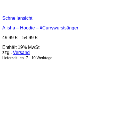
Schnellansicht
Alisha – Hoodie – #Currywurstsänger
Preisspanne:
49,99
€
–
54,99
€
49,99 €
Enthält 19% MwSt.
bis
zzgl.
Versand
54,99 €
Lieferzeit: ca. 7 - 10 Werktage