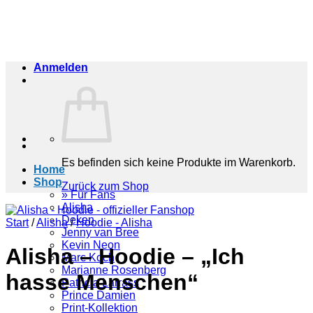
Zum
Inhalt
springen
Anmelden
Es befinden sich keine Produkte im Warenkorb.
Home
Shop
Zurück zum Shop
» Für Fans
Alisha
Deken
Start
/
Alisha
/
Hoodie - Alisha
Jenny van Bree
Kevin Neon
Alisha – Hoodie – „Ich
Marc Koch
Marianne Rosenberg
hasse Menschen“
Patricia Larrass
Prince Damien
Print-Kollektion