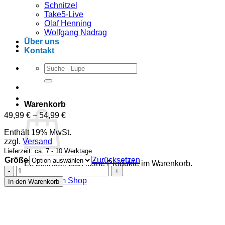
Schnitzel
Take5-Live
Olaf Henning
Wolfgang Nadrag
Über uns
Kontakt
Suchen
nach:
Warenkorb
Preisspanne:
49,99
€
–
54,99
€
49,99 €
Enthält 19% MwSt.
bis
zzgl.
Versand
54,99 €
Lieferzeit: ca. 7 - 10 Werktage
Größe
Zurücksetzen
Es befinden sich keine Produkte im Warenkorb.
Alisha
–
Zurück zum Shop
In den Warenkorb
Hoodie
–
„Ich
hasse
Menschen“