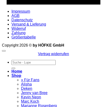
Impressum
AGB
Datenschutz
Versand & Lieferung
Widerruf
Zahlung
Größentabelle
Copyright 2026 ©
by HÖFKE GmbH
Vertrag widerrufen
Suchen
nach:
Home
Shop
» Für Fans
Alisha
Deken
Jenny van Bree
Kevin Neon
Marc Koch
Marianne Rosenberg